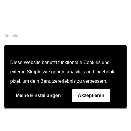
Kontakt
Zahlung & Versand
FAQ
Diese Website benutzt funktionelle Cookies und
AGB
externe Skripte wie google analytics und facebook
Widerrufsrecht
pixel, um dein Benutzererlebnis zu verbessern.
Garantiebedingungen
Meine Einstellungen
Akzeptieren
Impressum
Datenschutz
© 2026 hechobags.com | all rights reserved.