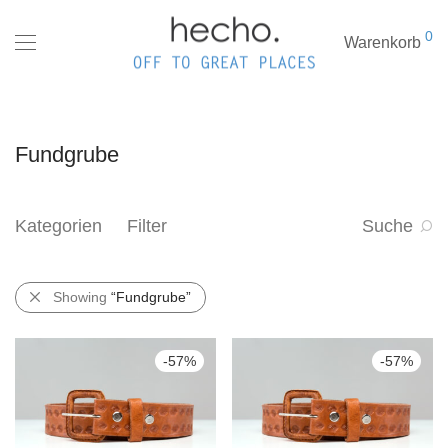
0
Warenkorb
Fundgrube
Kategorien
Filter
Suche
Showing
“Fundgrube”
-
57
%
-
57
%