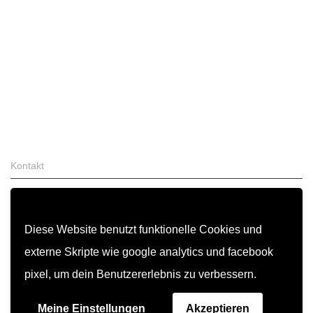
Kontakt
Zahlung & Versand
FAQ
Diese Website benutzt funktionelle Cookies und
AGB
externe Skripte wie google analytics und facebook
Widerrufsrecht
pixel, um dein Benutzererlebnis zu verbessern.
Garantiebedingungen
Meine Einstellungen
Akzeptieren