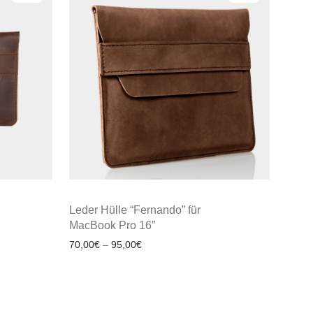
Leder Hülle “Fernando” für
MacBook Pro 16″
70,00
€
–
95,00
€