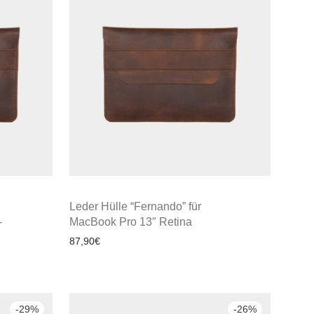
Leder Hülle “Fernando” für
-
MacBook Pro 13″ Retina
87,90
€
-
29
%
-
26
%