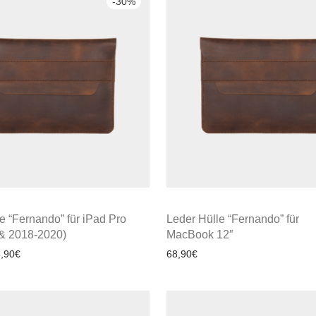
-
30
%
e “Fernando” für iPad Pro
Leder Hülle “Fernando” für
 & 2018-2020)
MacBook 12″
,90
€
68,90
€