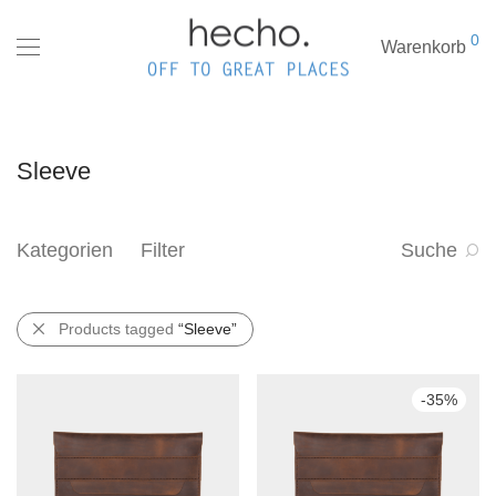
0
Warenkorb
Sleeve
Kategorien
Filter
Suche
Products tagged
“Sleeve”
-
35
%