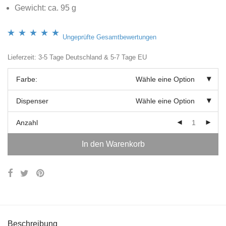
Gewicht: ca. 95 g
Ungeprüfte Gesamtbewertungen
Bewertet mit
4
Lieferzeit: 3-5 Tage Deutschland & 5-7 Tage EU
4.75
von 5,
basierend auf
Farbe:
Wähle eine Option
Kundenbewertungen
Dispenser
Wähle eine Option
Anzahl
In den Warenkorb
Beschreibung