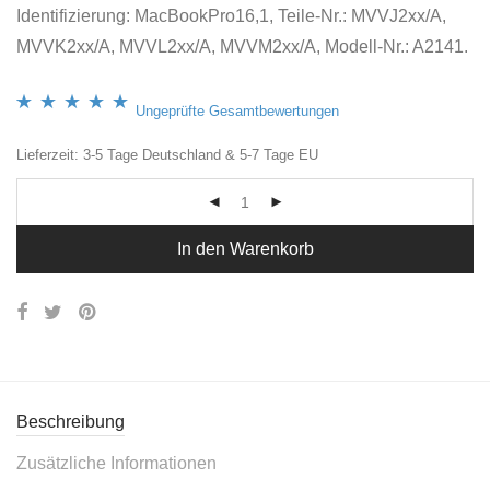
Identifizierung: MacBookPro16,1, Teile-Nr.: MVVJ2xx/A,
MVVK2xx/A, MVVL2xx/A, MVVM2xx/A, Modell-Nr.: A2141.
Ungeprüfte Gesamtbewertungen
Bewertet mit
4
5.00
Lieferzeit: 3-5 Tage Deutschland & 5-7 Tage EU
von 5, basierend
auf
Kundenbewertungen
In den Warenkorb
Beschreibung
Zusätzliche Informationen